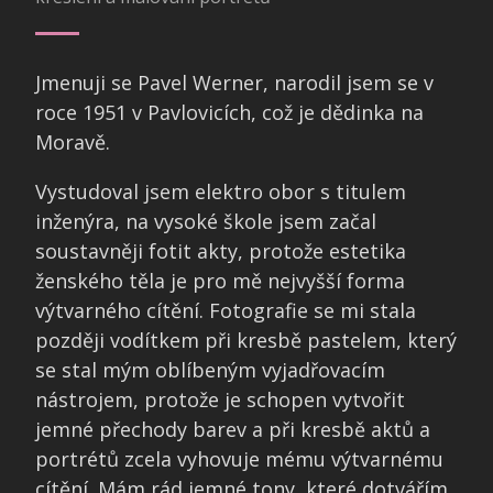
Jmenuji se Pavel Werner, narodil jsem se v
roce 1951 v Pavlovicích, což je dědinka na
Moravě.
Vystudoval jsem elektro obor s titulem
inženýra, na vysoké škole jsem začal
soustavněji fotit akty, protože estetika
ženského těla je pro mě nejvyšší forma
výtvarného cítění. Fotografie se mi stala
později vodítkem při kresbě pastelem, který
se stal mým oblíbeným vyjadřovacím
nástrojem, protože je schopen vytvořit
jemné přechody barev a při kresbě aktů a
portrétů zcela vyhovuje mému výtvarnému
cítění. Mám rád jemné tony, které dotvářím