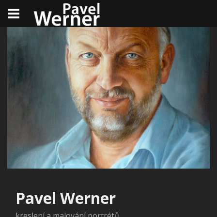
Pavel Werner
kreslení a malování portrétů